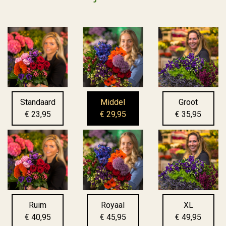
Standaard
Middel
Groot
€ 23,95
€ 29,95
€ 35,95
Ruim
Royaal
XL
€ 40,95
€ 45,95
€ 49,95