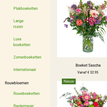
Plukboeketten
Lange
rozen
Luxe
boeketten
Zomerboeketten
Boeket Sascha
Internationaal
Vanaf € 32.95
Nieuw
Rouwbloemen
Rouwboeketten
Biedermeier