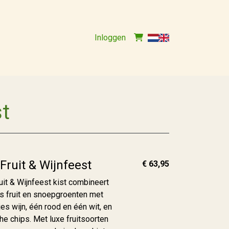
Inloggen
t
ruit & Wijnfeest
€ 63,95
it & Wijnfeest kist combineert
rs fruit en snoepgroenten met
jes wijn, één rood en één wit, en
e chips. Met luxe fruitsoorten