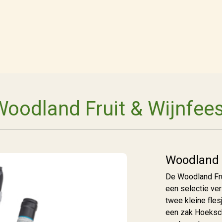
Woodland Fruit & Wijnfees
Woodland F
De Woodland Fru
een selectie ve
twee kleine fles
een zak Hoeksch