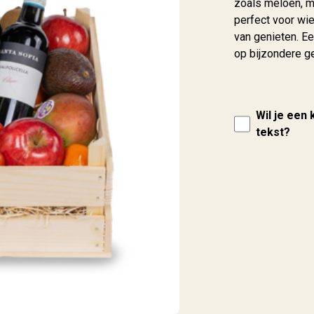
zoals meloen, m
perfect voor wi
van genieten. Ee
op bijzondere g
Wil je een
tekst?