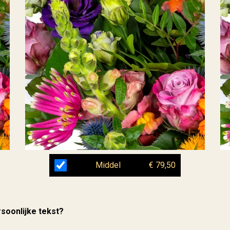
Middel
€ 79,50
rsoonlijke tekst?