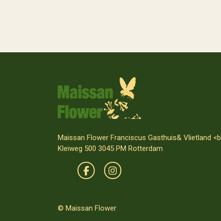
Maissan Flower Franciscus Gasthuis& Vlietland <b
Kleiweg 500 3045 PM Rotterdam
© Maissan Flower